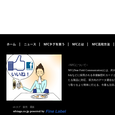
<NFCについて>
NFC(Near Field Communica
Edyなどに採用される非接触型ICカー
たる製品に対応、双方向のデータ通信を
り取りをより簡単に行える、今最も注目
nfcタグ 販売 通販