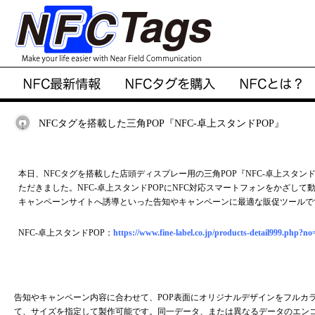
NFCタグを搭載した三角POP『NFC-卓上スタンドPOP』
本日、NFCタグを搭載した店頭ディスプレー用の三角POP『NFC-卓上スタン
ただきました。NFC-卓上スタンドPOPにNFC対応スマートフォンをかざして
キャンペーンサイトへ誘導といった告知やキャンペーンに最適な販促ツールで
NFC-卓上スタンドPOP：
https://www.fine-label.co.jp/products-detail999.php?no
告知やキャンペーン内容に合わせて、POP表面にオリジナルデザインをフルカ
て、サイズを指定して製作可能です。同一データ、または異なるデータのエン