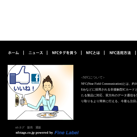
<NFCについて>
NFC(Near Field Communica
Edyなどに採用される非接触型ICカー
たる製品に対応、双方向のデータ通信を
り取りをより簡単に行える、今最も注目
nfcタグ 販売 通販