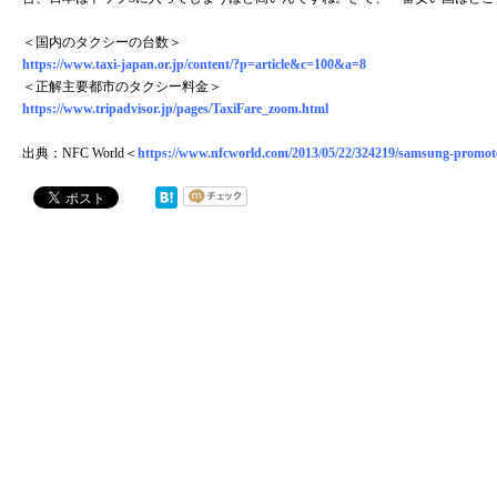
＜国内のタクシーの台数＞
https://www.taxi-japan.or.jp/content/?p=article&c=100&a=8
＜正解主要都市のタクシー料金＞
https://www.tripadvisor.jp/pages/TaxiFare_zoom.html
出典：NFC World＜
https://www.nfcworld.com/2013/05/22/324219/samsung-promotes