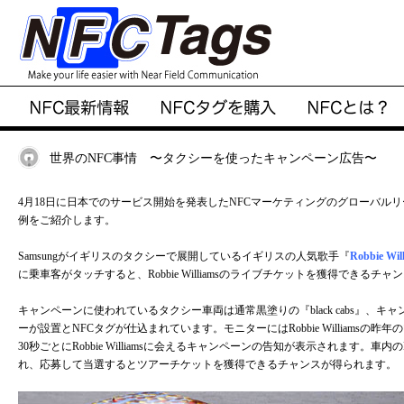
世界のNFC事情 〜タクシーを使ったキャンペーン広告〜
4月18日に日本でのサービス開始を発表したNFCマーケティングのグローバルリー
例をご紹介します。
Samsungがイギリスのタクシーで展開しているイギリスの人気歌手『
Robbie Wil
に乗車客がタッチすると、Robbie Williamsのライブチケットを獲得できるチ
キャンペーンに使われているタクシー車両は通常黒塗りの『black cabs』、
ーが設置とNFCタグが仕込まれています。モニターにはRobbie Williams
30秒ごとにRobbie Williamsに会えるキャンペーンの告知が表示されます。
れ、応募して当選するとツアーチケットを獲得できるチャンスが得られます。