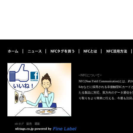
<NFCについて>
NFC(Near Field Communica
Edyなどに採用される非接触型ICカー
たる製品に対応、双方向のデータ通信を
り取りをより簡単に行える、今最も注目
nfcタグ 販売 通販