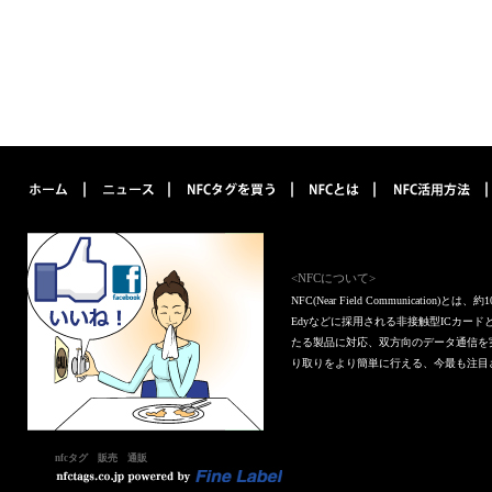
<NFCについて>
NFC(Near Field Communica
Edyなどに採用される非接触型ICカー
たる製品に対応、双方向のデータ通信を
り取りをより簡単に行える、今最も注目
nfcタグ 販売 通販