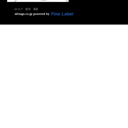
nfcタグ 販売 通販