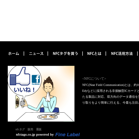
<NFCについて>
NFC(Near Field Communica
Edyなどに採用される非接触型ICカー
たる製品に対応、双方向のデータ通信を
り取りをより簡単に行える、今最も注目
nfcタグ 販売 通販