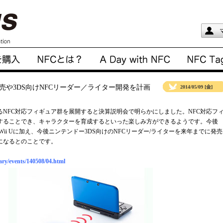
売や3DS向けNFCリーダー／ライター開発を計画
2014/05/09 [金]
NFC対応フィギュア群を展開すると決算説明会で明らかにしました。NFC対応フ
することでき、キャラクターを育成するといった楽しみ方ができるようです。今後
ii Uに加え、今後ニンテンドー3DS向けのNFCリーダー/ライターを来年までに発売
になるとのことです。
rary/events/140508/04.html