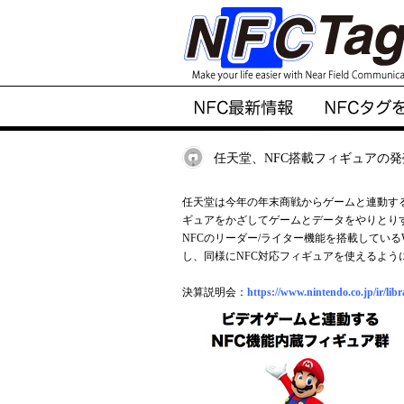
任天堂、NFC搭載フィギュアの発
任天堂は今年の年末商戦からゲームと連動する
ギュアをかざしてゲームとデータをやりとり
NFCのリーダー/ライター機能を搭載しているW
し、同様にNFC対応フィギュアを使えるよう
決算説明会：
https://www.nintendo.co.jp/ir/lib