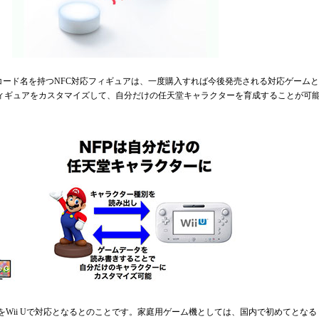
tform）」の開発コード名を持つNFC対応フィギュアは、一度購入すれば今後発売される対応ゲームと
ィギュアをカスタマイズして、自分だけの任天堂キャラクターを育成することが可
決済をWii Uで対応となるとのことです。家庭用ゲーム機としては、国内で初めてとなる