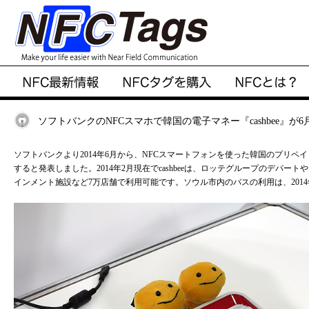
ソフトバンクのNFCスマホで韓国の電子マネー『cashbee』が
ソフトバンクより2014年6月から、NFCスマートフォンを使った韓国のプリペイド
すると発表しました。2014年2月現在でcashbeeは、ロッテグループのデパ
インメント施設など7万店舗で利用可能です。ソウル市内のバスの利用は、201