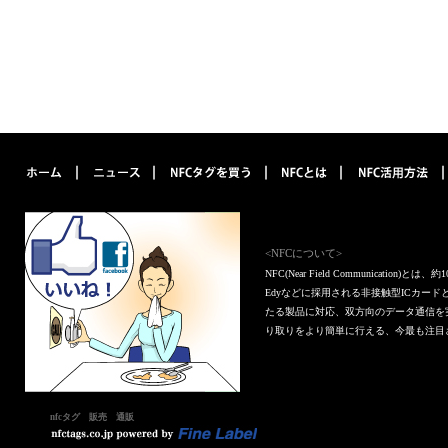
<NFCについて>
NFC(Near Field Communica
Edyなどに採用される非接触型ICカー
たる製品に対応、双方向のデータ通信を
り取りをより簡単に行える、今最も注目
nfcタグ 販売 通販