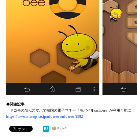
◆関連記事
・ドコモのNFCスマホで韓国の電子マネー『モバイルcashbee』が利用可能に
https://www.nfctags.co.jp/nfc-news/nfc-new/2982