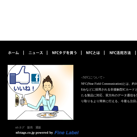
<NFCについて>
NFC(Near Field Communica
Edyなどに採用される非接触型ICカー
たる製品に対応、双方向のデータ通信を
り取りをより簡単に行える、今最も注目
nfcタグ 販売 通販