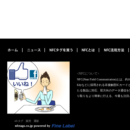
<NFCについて>
NFC(Near Field Communica
Edyなどに採用される非接触型ICカー
たる製品に対応、双方向のデータ通信を
り取りをより簡単に行える、今最も注目
nfcタグ 販売 通販