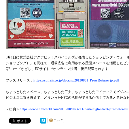
8月1日に株式会社アクアビットスパイラルズが発表したショッピング・ウォール事業
ショッピング）」も同様で、通常広告に利用される壁面スペースを活用したビジ
QRコードかざし、ECサイトでオンライン決済・後日配送されます。
プレスリリース：
https://spirals.co.jp/docs/jp/20130801_PressRelease-jp.pdf
ちょっとしたスペース、ちょっとした工夫、ちょっとしたアイディアでビジネス
ビジネスに置き換えて、どういったNFCの活用ができるか考えてみると意外な
＜出典＞
https://www.nfcworld.com/2013/08/06/325375/uk-high-street-promotes-bus