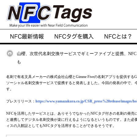
山櫻、次世代名刺交換サービスでギミーファイブと提携、NF
も
名刺で有名文具メーカーの株式会社山櫻とGimme Fiveの名刺アプリを提供するG
ソーシャル名刺交換サービスで提携すると発表しました。今回の発表の中で、今
す。
プレスリリース：
https://www.yamazakura.co.jp/CSR_press%20release/images/ho
NFCを活用したサービスとは、ありそうでなかったNFCタグ付きの名刺の発売に加え
と連携してデジタル名刺交換が楽に行えるようになるというものです。また必要
ィスの入館証としてもNFCタグを活用することができるそうです。