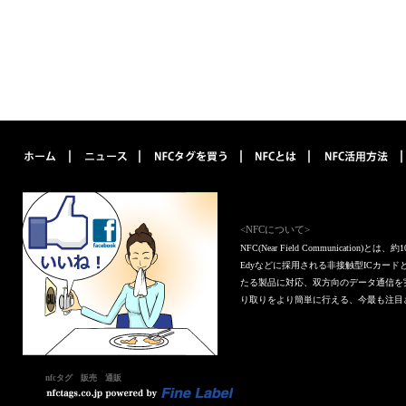
<NFCについて>
NFC(Near Field Communica
Edyなどに採用される非接触型ICカー
たる製品に対応、双方向のデータ通信を
り取りをより簡単に行える、今最も注目
nfcタグ 販売 通販