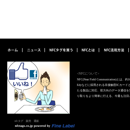
<NFCについて>
NFC(Near Field Communica
Edyなどに採用される非接触型ICカー
たる製品に対応、双方向のデータ通信を
り取りをより簡単に行える、今最も注目
nfcタグ 販売 通販