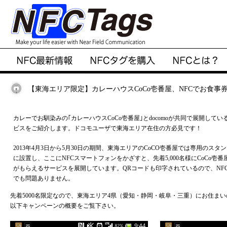
【東海エリア限定】カレーハウスCoCo壱番屋、NFCでお食事
カレーでお馴染みの｢カレーハウスCoCo壱番屋｣とdocomoが共同で展開してい
ビスをご紹介します。ドコモユーザで東海エリア在住の方必見です！
2013年4月3日から5月30日の期間、東海エリアのCoCO壱番屋では専用のスタ
に設置し、ここにNFCスマートフォンをかざすと、先着5,000名様にCoCo壱番
がもらえるサービスを展開しています。QRコードも印字されているので、NF
でも問題ありません。
先着5000名限定なので、東海エリア4県（愛知・静岡・岐阜・三重）にお住ま
以下キャンペーンの概要をご覧下さい。