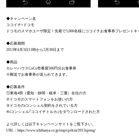
◆キャンペーン名
ココイチ×ドコモ
ドコモのスマホユーザ限定！先着で5,000名様にココイチお食事券プレゼントキ
◆応募期間
2013年4月3日11時から5月30日まで
◆商品
カレーハウスCoCo壱番屋500円分お食事券
※郵送でお食事券が送られてきます。
◆応募条件
①東海4県（愛知・静岡・岐阜・三重）在住の方
②ドコモのスマートフォンをお使いの方
③ドコモのiコンシェル契約をされている方
④iコンシェル｢ココイチトルカ｣をダウンロードされた方
より詳しくは以下キャンペーンサイトをご覧下さい。
URL：
https://www.ichibanya.co.jp/smp/cp/dcm/2013spring/