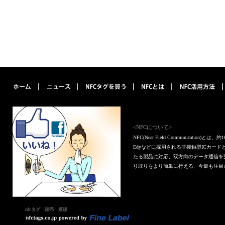
<NFCについて>
NFC(Near Field Communica
Edyなどに採用される非接触型ICカー
たる製品に対応、双方向のデータ通信を
り取りをより簡単に行える、今最も注目
nfcタグ 販売 通販