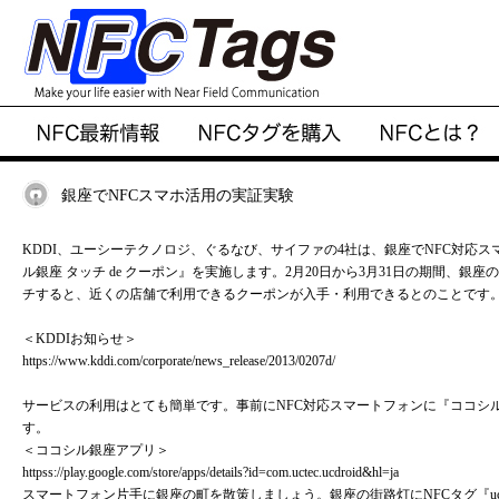
銀座でNFCスマホ活用の実証実験
KDDI、ユーシーテクノロジ、ぐるなび、サイファの4社は、銀座でNFC対応
ル銀座 タッチ de クーポン』を実施します。2月20日から3月31日の期間、銀座の
チすると、近くの店舗で利用できるクーポンが入手・利用できるとのことです
＜KDDIお知らせ＞
https://www.kddi.com/corporate/news_release/2013/0207d/
サービスの利用はとても簡単です。事前にNFC対応スマートフォンに『ココシ
す。
＜ココシル銀座アプリ＞
httpss://play.google.com/store/apps/details?id=com.uctec.ucdroid&hl=ja
スマートフォン片手に銀座の町を散策しましょう。銀座の街路灯にNFCタグ『uco