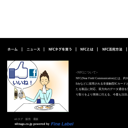
<NFCについて>
NFC(Near Field Communica
Edyなどに採用される非接触型ICカー
たる製品に対応、双方向のデータ通信を
り取りをより簡単に行える、今最も注目
nfcタグ 販売 通販