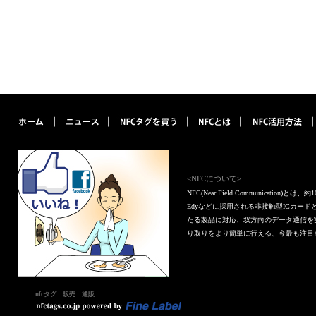
<NFCについて>
NFC(Near Field Communica
Edyなどに採用される非接触型ICカー
たる製品に対応、双方向のデータ通信を
り取りをより簡単に行える、今最も注目
nfcタグ 販売 通販