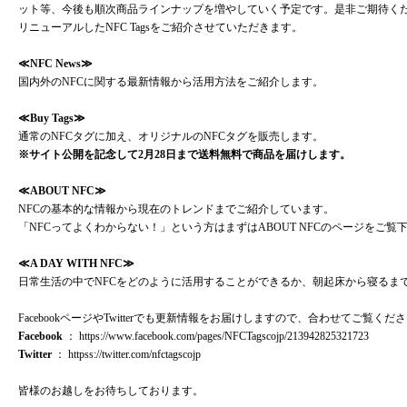
ット等、今後も順次商品ラインナップを増やしていく予定です。是非ご期待く
リニューアルしたNFC Tagsをご紹介させていただきます。
≪
NFC News
≫
国内外のNFCに関する最新情報から活用方法をご紹介します。
≪
Buy Tags
≫
通常のNFCタグに加え、オリジナルのNFCタグを販売します。
※サイト公開を記念して2月28日まで送料無料で商品を届けします。
≪
ABOUT NFC
≫
NFCの基本的な情報から現在のトレンドまでご紹介しています。
「NFCってよくわからない！」という方はまずはABOUT NFCのページをご覧
≪
A DAY WITH NFC
≫
日常生活の中でNFCをどのように活用することができるか、朝起床から寝るま
FacebookページやTwitterでも更新情報をお届けしますので、合わせてご覧くだ
Facebook
：
https://www.facebook.com/pages/NFCTagscojp/213942825321723
Twitter
：
httpss://twitter.com/nfctagscojp
皆様のお越しをお待ちしております。