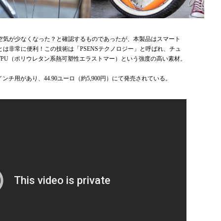
空気が少なくなった？と確認するものであったが、本製品はスマート
は非常に便利！この技術は「PSENSテクノロジー」と呼ばれ、チュ
TPU（ポリウレタン系熱可塑性エラストマー）という強度の高い素材。
9インチ用があり、44.90ユーロ（約5,900円）にて発売されている。