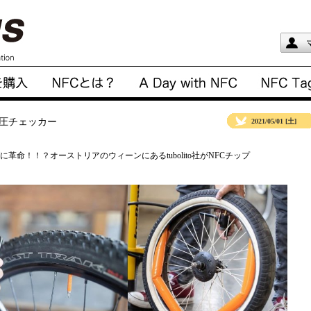
気圧チェッカー
2021/05/01 [土]
革命！！？オーストリアのウィーンにあるtubolito社がNFCチップ