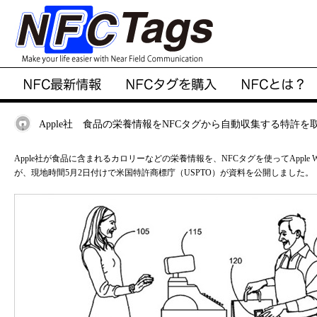
Apple社 食品の栄養情報をNFCタグから自動収集する特許を
Apple社が食品に含まれるカロリーなどの栄養情報を、NFCタグを使ってApple W
が、現地時間5月2日付けで米国特許商標庁（USPTO）が資料を公開しました。