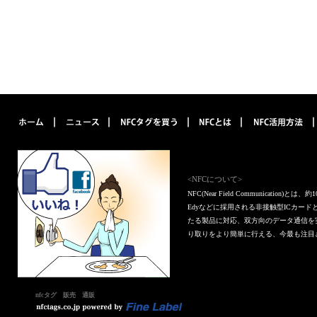
<NFCについて>
NFC(Near Field Communica
Edyなどに採用される非接触型ICカー
たる製品に対応、双方向のデータ通信を
り取りをより簡単に行える、今最も注目
nfcタグ 販売 通販