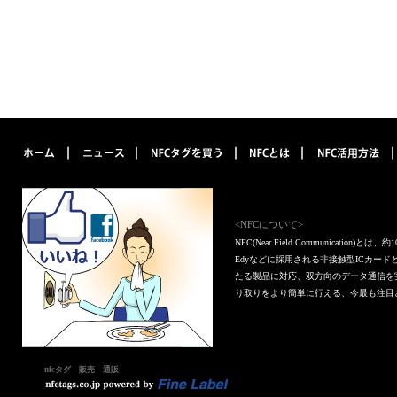
<NFCについて>
NFC(Near Field Communica
Edyなどに採用される非接触型ICカー
たる製品に対応、双方向のデータ通信を
り取りをより簡単に行える、今最も注目
nfcタグ 販売 通販