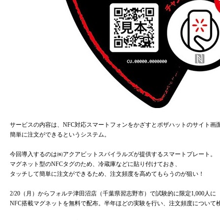
サービスの内容は、NFC対応スマートフォンをかざすとポザハットのサイト画
簡単に注文ができるというシステム。
今回導入するのは㈱アクアビットスパイラルズが提供するスマートプレート。
マグネット型のNFCタグのため、冷蔵庫などに貼り付けておき、
タッチして簡単に注文ができるため、注文頻度を高めてもらうのが狙い！
2/20（月）からフォルテ津田沼店（千葉県習志野市）で試験的に限定1,000人に
NFC搭載マグネットを無料で配布。半年ほどの実験を行い、注文頻度について