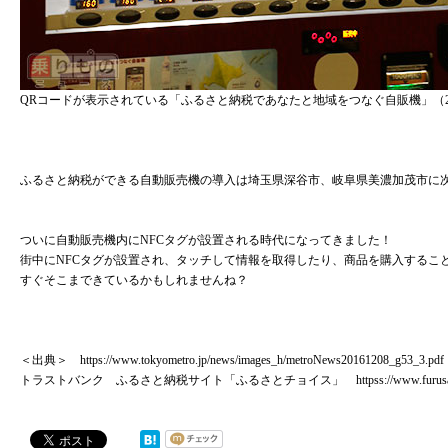
QRコードが表示されている「ふるさと納税であなたと地域をつなぐ自販機」（201
ふるさと納税ができる自動販売機の導入は埼玉県深谷市、岐阜県美濃加茂市に
ついに自動販売機内にNFCタグが設置される時代になってきました！
街中にNFCタグが設置され、タッチして情報を取得したり、商品を購入するこ
すぐそこまできているかもしれませんね？
＜出典＞
https://www.tokyometro.jp/news/images_h/metroNews20161208_g53_3.pdf
トラストバンク ふるさと納税サイト「ふるさとチョイス」
httpss://www.furusa