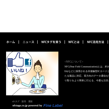
<NFCについて>
NFC(Near Field Communica
Edyなどに採用される非接触型ICカー
たる製品に対応、双方向のデータ通信を
り取りをより簡単に行える、今最も注目
nfcタグ 販売 通販