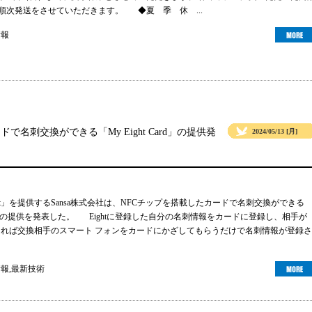
より順次発送をさせていただきます。 ◆夏 季 休 ...
情報
ドで名刺交換ができる「My Eight Card」の提供発
2024/05/13 [月]
ht」を提供するSansa株式会社は、NFCチップを搭載したカードで名刺交換ができる
 Card」の提供を発表した。 Eightに登録した自分の名刺情報をカードに登録し、相手が
ーであれば交換相手のスマート フォンをカードにかざしてもらうだけで名刺情報が登録さ
情報
,
最新技術