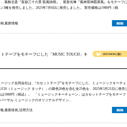
』、葛飾北斎『富嶽三十六景 凱風快晴』、尾形光琳『風神雷神図屏風』をモチーフ
3種を発売しました。2025年7月6日に発売しました。 実売価格は1980円（税
事例
,
最新情報
テープをモチーフにした「MUSIC TOUCH」キ
2025/04/04 [金]
ュージック合同会社は、“カセットテープ”をモチーフにした、ミュージックキーチェ
TOUCH（ミュージック タッチ）」の新色20色を含む全25色を、2025年3月21日に発売
格は1980円（税込）。 「ミュージックキーチェーン」はカセットテープをモチーフ
バーサル ミュージックのオリジナルデザイン...
情報
,
最新技術
,
活用方法