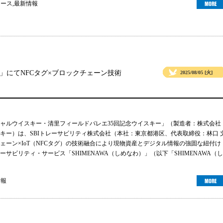
ュース
,
最新情報
」にてNFCタグ×ブロックチェーン技術
2025/08/05 [火]
ャルウイスキー・清里フィールドバレエ35回記念ウイスキー」（製造者：株式会社
キー）は、SBIトレーサビリティ株式会社（本社：東京都港区、代表取締役：林口 
ェーン×IoT（NFCタグ）の技術融合により現物資産とデジタル情報の強固な紐付け
サビリティ・サービス「SHIMENAWA（しめなわ）」（以下「SHIMENAWA（し
情報