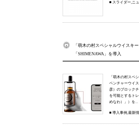
■
スライダー
,
ニ
「萌木の村スペシャルウイスキー
「SHIMENAWA」を導入
「萌木の村スペシ
ベンチャーウイス
彦）のブロックチ
を可能とするトレー
めなわ）」）を...
■
導入事例
,
最新