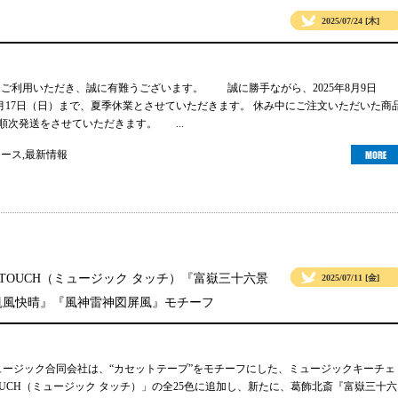
2025/07/24 [木]
gsをご利用いただき、誠に有難うございます。 誠に勝手ながら、2025年8月9日
年8月17日（日）まで、夏季休業とさせていただきます。 休み中にご注文いただいた商
り順次発送をさせていただきます。 ...
ュース
,
最新情報
 TOUCH（ミュージック タッチ）『富嶽三十六景
2025/07/11 [金]
凱風快晴』『風神雷神図屏風』モチーフ
ュージック合同会社は、“カセットテープ”をモチーフにした、ミュージックキーチェ
TOUCH（ミュージック タッチ）」の全25色に追加し、新たに、葛飾北斎『富嶽三十六