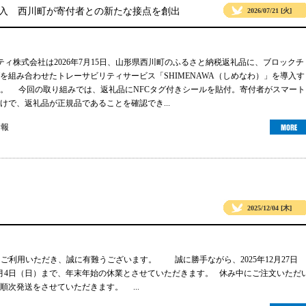
導入 西川町が寄付者との新たな接点を創出
2026/07/21 [火]
リティ株式会社は2026年7月15日、山形県西川町のふるさと納税返礼品に、ブロックチ
グを組み合わせたトレーサビリティサービス「SHIMENAWA（しめなわ）」を導入す
。 今回の取り組みでは、返礼品にNFCタグ付きシールを貼付。寄付者がスマート
けで、返礼品が正規品であることを確認でき...
情報
2025/12/04 [木]
gsをご利用いただき、誠に有難うございます。 誠に勝手ながら、2025年12月27日
年1月4日（日）まで、年末年始の休業とさせていただきます。 休み中にご注文いただ
順次発送をさせていただきます。 ...