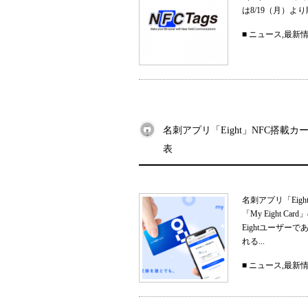
は8/19（月）
■
ニュース
,
最新
名刺アプリ「Eight」NFC搭載カー
表
名刺アプリ「Eig
「My Eight
Eightユーザ
れる...
■
ニュース
,
最新