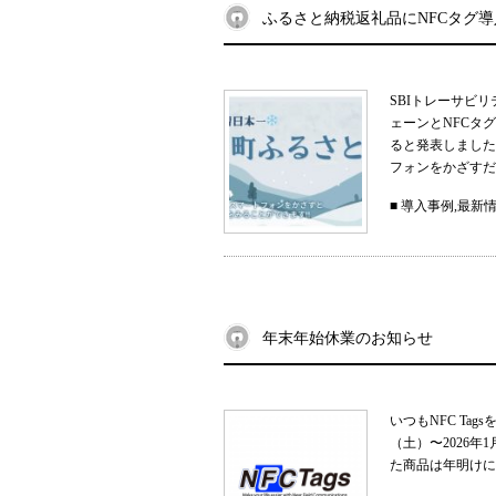
ふるさと納税返礼品にNFCタグ
SBIトレーサビ
ェーンとNFCタ
ると発表しました
フォンをかざすだ
■
導入事例
,
最新
年末年始休業のお知らせ
いつもNFC Ta
（土）〜2026
た商品は年明けに