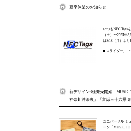
夏季休業のお知らせ
いつもNFC Ta
（土）〜2025
は8/18（月）よ
■
スライダー
,
ニ
新デザイン3種発売開始 MUSIC
神奈川沖浪裏』『富嶽三十六景 
ユニバーサル ミ
ーン「MUSIC 