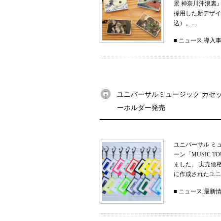
景 神奈川沖浪裏
採用した新デザイン
込）。...
■
ニュース
,
導入
ユニバーサルミュージック カセット
ーホルダー発売
ユニバーサル ミ
ーン「MUSIC 
ました。 実売価
に作成されたユニ
■
ニュース
,
最新