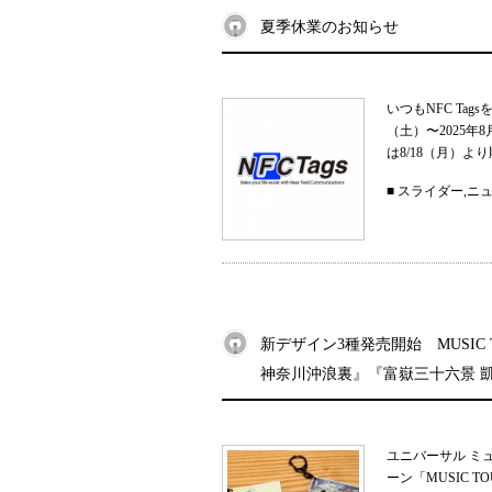
夏季休業のお知らせ
いつもNFC Ta
（土）〜2025
は8/18（月）よ
■
スライダー
,
ニ
新デザイン3種発売開始 MUSIC
神奈川沖浪裏』『富嶽三十六景 
ユニバーサル ミ
ーン「MUSIC 