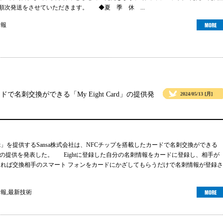
より順次発送をさせていただきます。 ◆夏 季 休 ...
情報
ドで名刺交換ができる「My Eight Card」の提供発
2024/05/13 [月]
ht」を提供するSansa株式会社は、NFCチップを搭載したカードで名刺交換ができる
 Card」の提供を発表した。 Eightに登録した自分の名刺情報をカードに登録し、相手が
ーであれば交換相手のスマート フォンをカードにかざしてもらうだけで名刺情報が登録さ
情報
,
最新技術