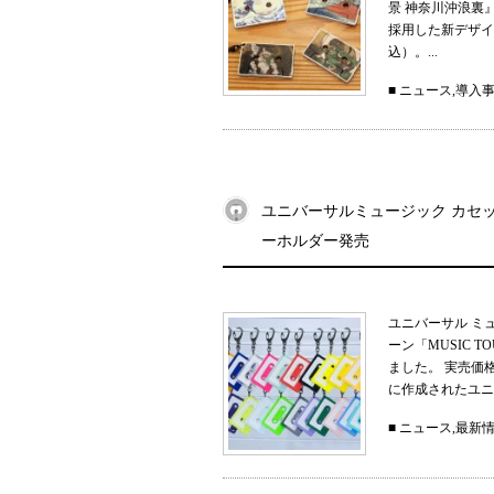
景 神奈川沖浪裏
採用した新デザイン
込）。...
■
ニュース
,
導入
ユニバーサルミュージック カセット
ーホルダー発売
ユニバーサル ミ
ーン「MUSIC 
ました。 実売価
に作成されたユニ
■
ニュース
,
最新