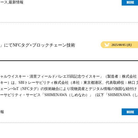
ュース
,
最新情報
」にてNFCタグ×ブロックチェーン技術
2025/08/05 [火]
ャルウイスキー・清里フィールドバレエ35回記念ウイスキー」（製造者：株式会社
キー）は、SBIトレーサビリティ株式会社（本社：東京都港区、代表取締役：林口 
ェーン×IoT（NFCタグ）の技術融合により現物資産とデジタル情報の強固な紐付け
サビリティ・サービス「SHIMENAWA（しめなわ）」（以下「SHIMENAWA（し
情報