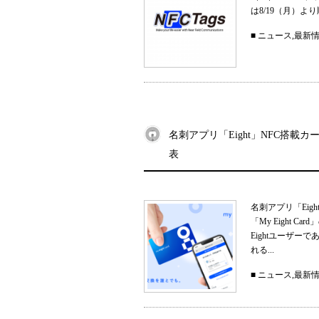
は8/19（月）
■
ニュース
,
最新
名刺アプリ「Eight」NFC搭載カー
表
名刺アプリ「Eig
「My Eight
Eightユーザ
れる...
■
ニュース
,
最新