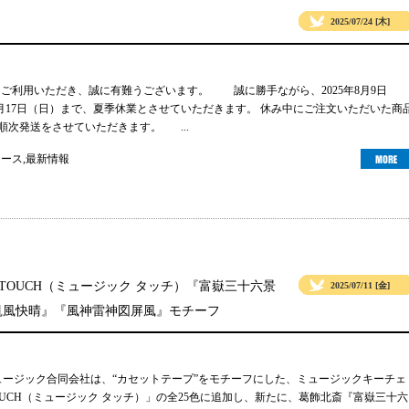
2025/07/24 [木]
gsをご利用いただき、誠に有難うございます。 誠に勝手ながら、2025年8月9日
年8月17日（日）まで、夏季休業とさせていただきます。 休み中にご注文いただいた商
り順次発送をさせていただきます。 ...
ュース
,
最新情報
 TOUCH（ミュージック タッチ）『富嶽三十六景
2025/07/11 [金]
凱風快晴』『風神雷神図屏風』モチーフ
ュージック合同会社は、“カセットテープ”をモチーフにした、ミュージックキーチェ
TOUCH（ミュージック タッチ）」の全25色に追加し、新たに、葛飾北斎『富嶽三十六