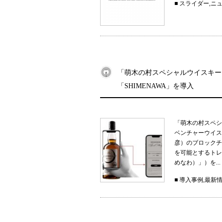
■
スライダー
,
ニ
「萌木の村スペシャルウイスキー
「SHIMENAWA」を導入
「萌木の村スペシ
ベンチャーウイス
彦）のブロックチ
を可能とするトレー
めなわ）」）を...
■
導入事例
,
最新