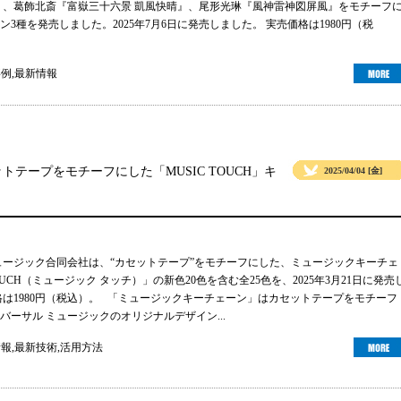
』、葛飾北斎『富嶽三十六景 凱風快晴』、尾形光琳『風神雷神図屏風』をモチーフ
3種を発売しました。2025年7月6日に発売しました。 実売価格は1980円（税
事例
,
最新情報
テープをモチーフにした「MUSIC TOUCH」キ
2025/04/04 [金]
ュージック合同会社は、“カセットテープ”をモチーフにした、ミュージックキーチェ
TOUCH（ミュージック タッチ）」の新色20色を含む全25色を、2025年3月21日に発売
格は1980円（税込）。 「ミュージックキーチェーン」はカセットテープをモチーフ
バーサル ミュージックのオリジナルデザイン...
情報
,
最新技術
,
活用方法