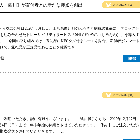
導入 西川町が寄付者との新たな接点を創出
2026/07/21 [火]
リティ株式会社は2026年7月15日、山形県西川町のふるさと納税返礼品に、ブロックチ
グを組み合わせたトレーサビリティサービス「SHIMENAWA（しめなわ）」を導入す
。 今回の取り組みでは、返礼品にNFCタグ付きシールを貼付。寄付者がスマート
けで、返礼品が正規品であることを確認でき...
情報
2025/12/04 [木]
gsをご利用いただき、誠に有難うございます。 誠に勝手ながら、2025年12月27日
年1月4日（日）まで、年末年始の休業とさせていただきます。 休み中にご注文いただ
順次発送をさせていただきます。 ...