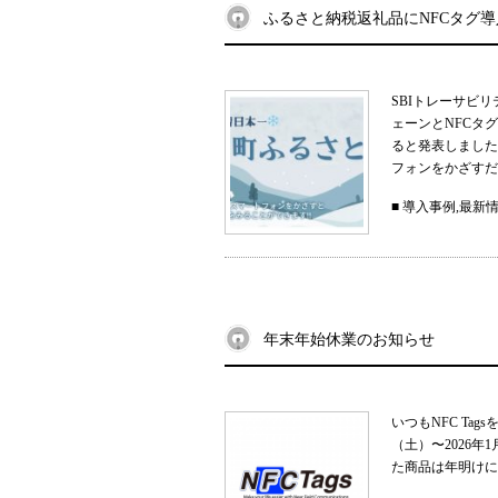
ふるさと納税返礼品にNFCタグ
SBIトレーサビ
ェーンとNFCタ
ると発表しました
フォンをかざすだ
■
導入事例
,
最新
年末年始休業のお知らせ
いつもNFC Ta
（土）〜2026
た商品は年明けに