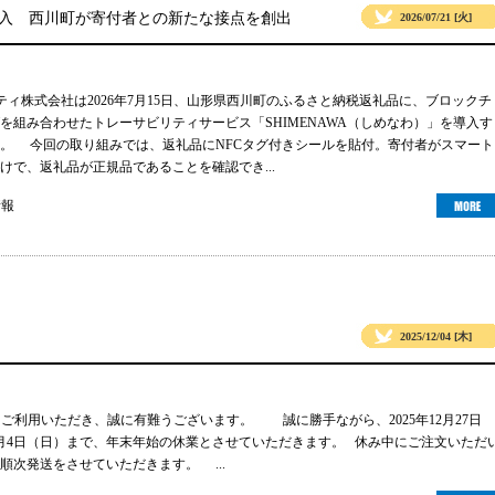
導入 西川町が寄付者との新たな接点を創出
2026/07/21 [火]
リティ株式会社は2026年7月15日、山形県西川町のふるさと納税返礼品に、ブロックチ
グを組み合わせたトレーサビリティサービス「SHIMENAWA（しめなわ）」を導入す
。 今回の取り組みでは、返礼品にNFCタグ付きシールを貼付。寄付者がスマート
けで、返礼品が正規品であることを確認でき...
情報
2025/12/04 [木]
gsをご利用いただき、誠に有難うございます。 誠に勝手ながら、2025年12月27日
年1月4日（日）まで、年末年始の休業とさせていただきます。 休み中にご注文いただ
順次発送をさせていただきます。 ...