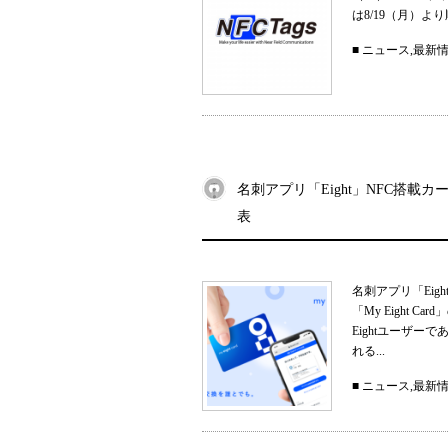
は8/19（月）
■
ニュース
,
最新
名刺アプリ「Eight」NFC搭載カー
表
名刺アプリ「Eig
「My Eight
Eightユーザ
れる...
■
ニュース
,
最新