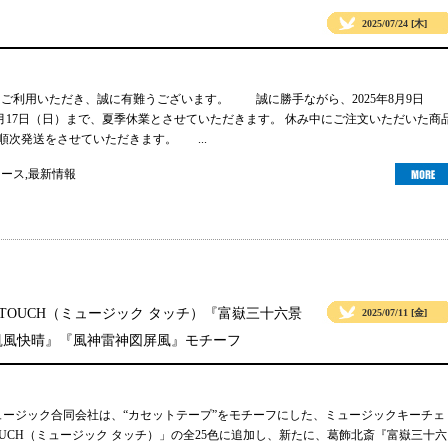
2025/07/24 [木]
gsをご利用いただき、誠に有難うございます。 誠に勝手ながら、2025年8月9日
年8月17日（日）まで、夏季休業とさせていただきます。 休み中にご注文いただいた商
り順次発送をさせていただきます。 ...
ュース
,
最新情報
 TOUCH（ミュージック タッチ）『富嶽三十六景
2025/07/11 [金]
凱風快晴』『風神雷神図屏風』モチーフ
ュージック合同会社は、“カセットテープ”をモチーフにした、ミュージックキーチェ
TOUCH（ミュージック タッチ）」の全25色に追加し、新たに、葛飾北斎『富嶽三十六