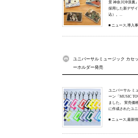
景 神奈川沖浪裏
採用した新デザイン
込）。...
■
ニュース
,
導入
ユニバーサルミュージック カセット
ーホルダー発売
ユニバーサル ミ
ーン「MUSIC 
ました。 実売価
に作成されたユニ
■
ニュース
,
最新