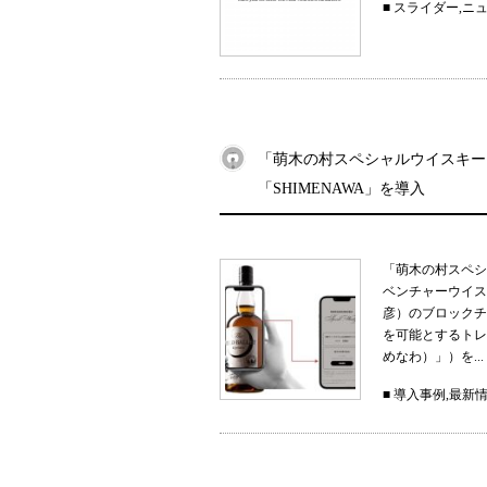
■
スライダー
,
ニ
「萌木の村スペシャルウイスキー
「SHIMENAWA」を導入
「萌木の村スペシ
ベンチャーウイス
彦）のブロックチ
を可能とするトレー
めなわ）」）を...
■
導入事例
,
最新