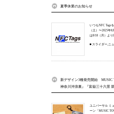
夏季休業のお知らせ
いつもNFC Ta
（土）〜2025
は8/18（月）よ
■
スライダー
,
ニ
新デザイン3種発売開始 MUSIC
神奈川沖浪裏』『富嶽三十六景 
ユニバーサル ミ
ーン「MUSIC 