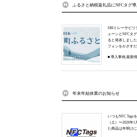
ふるさと納税返礼品にNFCタグ
SBIトレーサビ
ェーンとNFCタ
ると発表しました
フォンをかざすだ
■
導入事例
,
最新
年末年始休業のお知らせ
いつもNFC Ta
（土）〜2026
た商品は年明けに