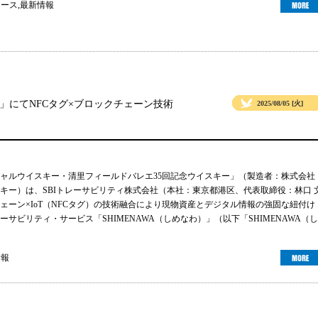
ュース
,
最新情報
」にてNFCタグ×ブロックチェーン技術
2025/08/05 [火]
ャルウイスキー・清里フィールドバレエ35回記念ウイスキー」（製造者：株式会社
キー）は、SBIトレーサビリティ株式会社（本社：東京都港区、代表取締役：林口 
ェーン×IoT（NFCタグ）の技術融合により現物資産とデジタル情報の強固な紐付け
サビリティ・サービス「SHIMENAWA（しめなわ）」（以下「SHIMENAWA（し
情報