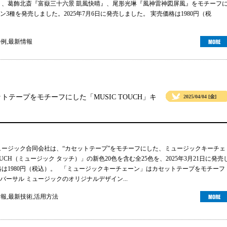
』、葛飾北斎『富嶽三十六景 凱風快晴』、尾形光琳『風神雷神図屏風』をモチーフ
3種を発売しました。2025年7月6日に発売しました。 実売価格は1980円（税
事例
,
最新情報
テープをモチーフにした「MUSIC TOUCH」キ
2025/04/04 [金]
ュージック合同会社は、“カセットテープ”をモチーフにした、ミュージックキーチェ
TOUCH（ミュージック タッチ）」の新色20色を含む全25色を、2025年3月21日に発売
格は1980円（税込）。 「ミュージックキーチェーン」はカセットテープをモチーフ
バーサル ミュージックのオリジナルデザイン...
情報
,
最新技術
,
活用方法