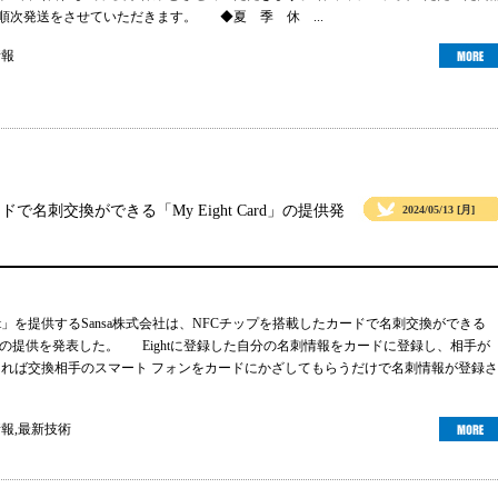
より順次発送をさせていただきます。 ◆夏 季 休 ...
情報
ドで名刺交換ができる「My Eight Card」の提供発
2024/05/13 [月]
ht」を提供するSansa株式会社は、NFCチップを搭載したカードで名刺交換ができる
 Card」の提供を発表した。 Eightに登録した自分の名刺情報をカードに登録し、相手が
ーであれば交換相手のスマート フォンをカードにかざしてもらうだけで名刺情報が登録さ
情報
,
最新技術