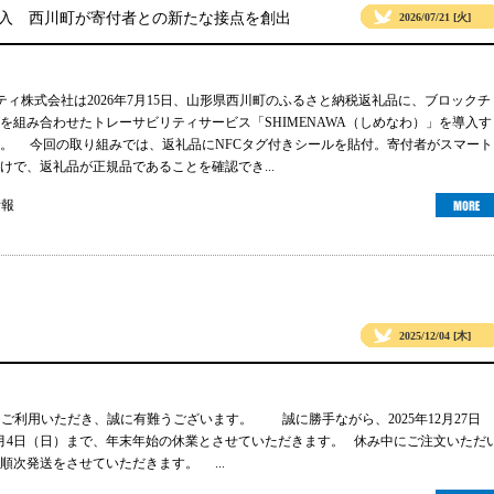
導入 西川町が寄付者との新たな接点を創出
2026/07/21 [火]
リティ株式会社は2026年7月15日、山形県西川町のふるさと納税返礼品に、ブロックチ
グを組み合わせたトレーサビリティサービス「SHIMENAWA（しめなわ）」を導入す
。 今回の取り組みでは、返礼品にNFCタグ付きシールを貼付。寄付者がスマート
けで、返礼品が正規品であることを確認でき...
情報
2025/12/04 [木]
gsをご利用いただき、誠に有難うございます。 誠に勝手ながら、2025年12月27日
年1月4日（日）まで、年末年始の休業とさせていただきます。 休み中にご注文いただ
順次発送をさせていただきます。 ...