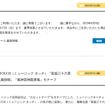
2025/07/24 [木]
gsをご利用いただき、誠に有難うございます。 誠に勝手ながら、2025年8月9日
年8月17日（日）まで、夏季休業とさせていただきます。 休み中にご注文いただいた商
り順次発送をさせていただきます。 ...
ュース
,
最新情報
 TOUCH（ミュージック タッチ）『富嶽三十六景
2025/07/11 [金]
凱風快晴』『風神雷神図屏風』モチーフ
ュージック合同会社は、“カセットテープ”をモチーフにした、ミュージックキーチェ
TOUCH（ミュージック タッチ）」の全25色に追加し、新たに、葛飾北斎『富嶽三十六