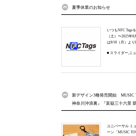
夏季休業のお知らせ
いつもNFC Ta
（土）〜2025
は8/18（月）よ
■
スライダー
,
ニ
新デザイン3種発売開始 MUSIC
神奈川沖浪裏』『富嶽三十六景 
ユニバーサル ミ
ーン「MUSIC 