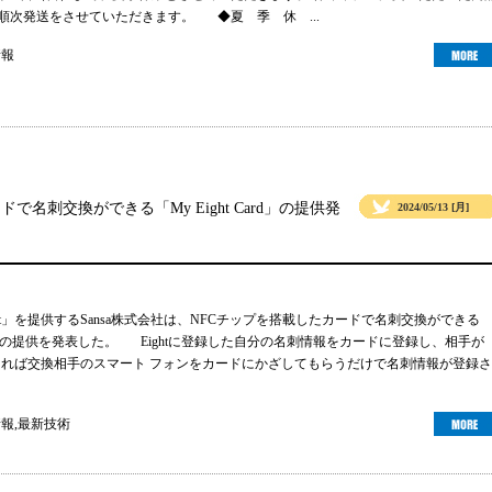
より順次発送をさせていただきます。 ◆夏 季 休 ...
情報
ドで名刺交換ができる「My Eight Card」の提供発
2024/05/13 [月]
ht」を提供するSansa株式会社は、NFCチップを搭載したカードで名刺交換ができる
 Card」の提供を発表した。 Eightに登録した自分の名刺情報をカードに登録し、相手が
ーであれば交換相手のスマート フォンをカードにかざしてもらうだけで名刺情報が登録さ
情報
,
最新技術