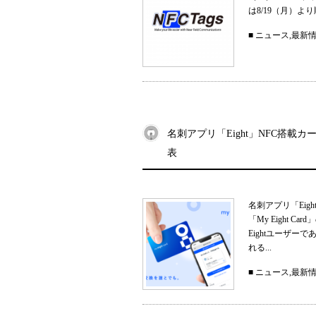
は8/19（月）
■
ニュース
,
最新
名刺アプリ「Eight」NFC搭載カー
表
名刺アプリ「Eig
「My Eight
Eightユーザ
れる...
■
ニュース
,
最新