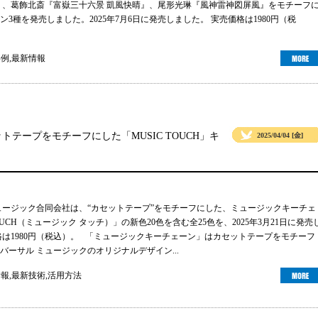
』、葛飾北斎『富嶽三十六景 凱風快晴』、尾形光琳『風神雷神図屏風』をモチーフ
3種を発売しました。2025年7月6日に発売しました。 実売価格は1980円（税
事例
,
最新情報
テープをモチーフにした「MUSIC TOUCH」キ
2025/04/04 [金]
ュージック合同会社は、“カセットテープ”をモチーフにした、ミュージックキーチェ
TOUCH（ミュージック タッチ）」の新色20色を含む全25色を、2025年3月21日に発売
格は1980円（税込）。 「ミュージックキーチェーン」はカセットテープをモチーフ
バーサル ミュージックのオリジナルデザイン...
情報
,
最新技術
,
活用方法