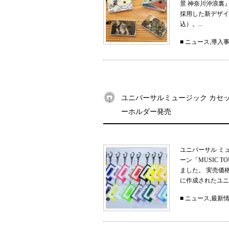
景 神奈川沖浪裏
採用した新デザイン
込）。...
■
ニュース
,
導入
ユニバーサルミュージック カセット
ーホルダー発売
ユニバーサル ミ
ーン「MUSIC 
ました。 実売価
に作成されたユニ
■
ニュース
,
最新