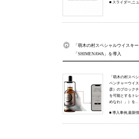
■
スライダー
,
ニ
「萌木の村スペシャルウイスキー
「SHIMENAWA」を導入
「萌木の村スペシ
ベンチャーウイス
彦）のブロックチ
を可能とするトレー
めなわ）」）を...
■
導入事例
,
最新