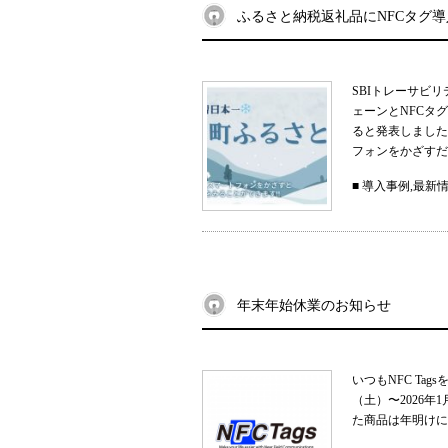
ふるさと納税返礼品にNFCタグ
SBIトレーサビ
ェーンとNFCタ
ると発表しました
フォンをかざすだ
■
導入事例
,
最新
年末年始休業のお知らせ
いつもNFC Ta
（土）〜2026
た商品は年明けに