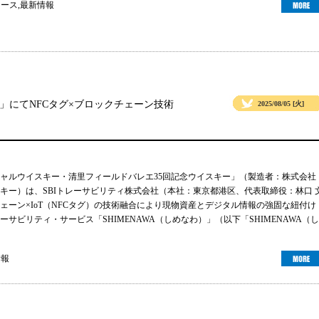
ュース
,
最新情報
」にてNFCタグ×ブロックチェーン技術
2025/08/05 [火]
ャルウイスキー・清里フィールドバレエ35回記念ウイスキー」（製造者：株式会社
キー）は、SBIトレーサビリティ株式会社（本社：東京都港区、代表取締役：林口 
ェーン×IoT（NFCタグ）の技術融合により現物資産とデジタル情報の強固な紐付け
サビリティ・サービス「SHIMENAWA（しめなわ）」（以下「SHIMENAWA（し
情報