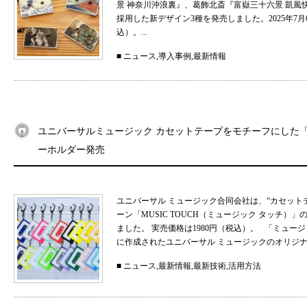
景 神奈川沖浪裏』、葛飾北斎『富嶽三十六景 凱
採用した新デザイン3種を発売しました。2025年7月
込）。...
■
ニュース
,
導入事例
,
最新情報
ユニバーサルミュージック カセットテープをモチーフにした「MU
ーホルダー発売
ユニバーサル ミュージック合同会社は、“カセット
ーン「MUSIC TOUCH（ミュージック タッチ）」の
ました。 実売価格は1980円（税込）。 「ミュ
に作成されたユニバーサル ミュージックのオリジナル
■
ニュース
,
最新情報
,
最新技術
,
活用方法