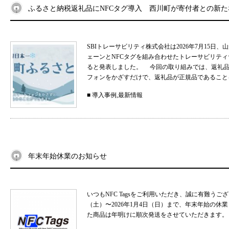
ふるさと納税返礼品にNFCタグ導入 西川町が寄付者との新
SBIトレーサビリティ株式会社は2026年7月15
ェーンとNFCタグを組み合わせたトレーサビリティサ
ると発表しました。 今回の取り組みでは、返礼品
フォンをかざすだけで、返礼品が正規品であることを
■
導入事例
,
最新情報
年末年始休業のお知らせ
いつもNFC Tagsをご利用いただき、誠に有難うご
（土）〜2026年1月4日（日）まで、年末年始の
た商品は年明けに順次発送をさせていただきます。 .