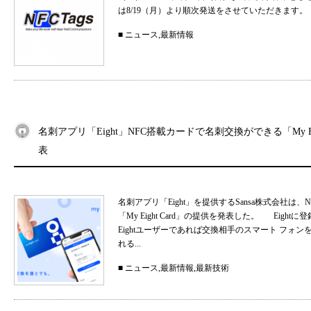
は8/19（月）より順次発送をさせていただきます。
■
ニュース
,
最新情報
名刺アプリ「Eight」NFC搭載カードで名刺交換ができる「My Eig
表
名刺アプリ「Eight」を提供するSansa株式会社
「My Eight Card」の提供を発表した。 Ei
Eightユーザーであれば交換相手のスマート フォ
れる...
■
ニュース
,
最新情報
,
最新技術