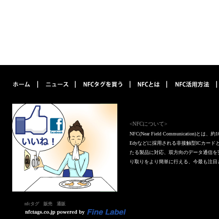
<NFCについて>
NFC(Near Field Communica
Edyなどに採用される非接触型ICカー
たる製品に対応、双方向のデータ通信を
り取りをより簡単に行える、今最も注目
nfcタグ 販売 通販