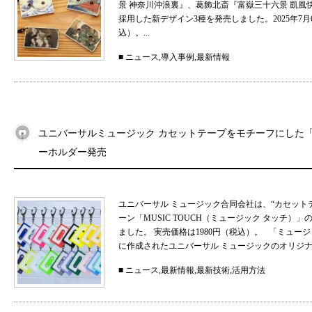
景 神奈川沖浪裏』、葛飾北斎『富嶽三十六景 凱
採用した新デザイン3種を発売しました。2025年7月
込）。...
■
ニュース
,
導入事例
,
最新情報
ユニバーサルミュージック カセットテープをモチーフにした「MU
ーホルダー発売
ユニバーサル ミュージック合同会社は、“カセット
ーン「MUSIC TOUCH（ミュージック タッチ）」の
ました。 実売価格は1980円（税込）。 「ミュ
に作成されたユニバーサル ミュージックのオリジナル
■
ニュース
,
最新情報
,
最新技術
,
活用方法