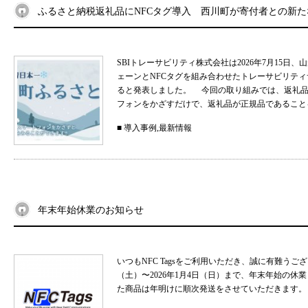
ふるさと納税返礼品にNFCタグ導入 西川町が寄付者との新
SBIトレーサビリティ株式会社は2026年7月15
ェーンとNFCタグを組み合わせたトレーサビリティサ
ると発表しました。 今回の取り組みでは、返礼品
フォンをかざすだけで、返礼品が正規品であることを
■
導入事例
,
最新情報
年末年始休業のお知らせ
いつもNFC Tagsをご利用いただき、誠に有難うご
（土）〜2026年1月4日（日）まで、年末年始の
た商品は年明けに順次発送をさせていただきます。 .