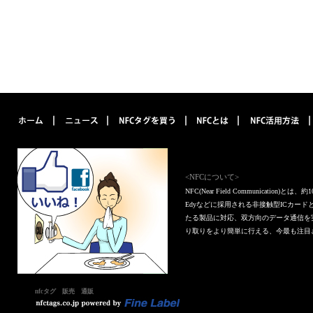
<NFCについて>
NFC(Near Field Communica
Edyなどに採用される非接触型ICカー
たる製品に対応、双方向のデータ通信を
り取りをより簡単に行える、今最も注目
nfcタグ 販売 通販