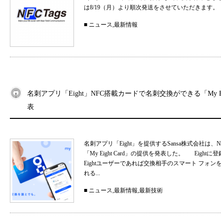
は8/19（月）より順次発送をさせていただきます。
■
ニュース
,
最新情報
名刺アプリ「Eight」NFC搭載カードで名刺交換ができる「My Eig
表
名刺アプリ「Eight」を提供するSansa株式会社
「My Eight Card」の提供を発表した。 Ei
Eightユーザーであれば交換相手のスマート フォ
れる...
■
ニュース
,
最新情報
,
最新技術