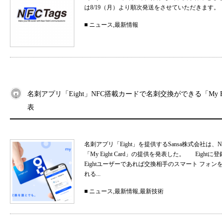
は8/19（月）より順次発送をさせていただきます。
■
ニュース
,
最新情報
名刺アプリ「Eight」NFC搭載カードで名刺交換ができる「My Eig
表
名刺アプリ「Eight」を提供するSansa株式会社
「My Eight Card」の提供を発表した。 Ei
Eightユーザーであれば交換相手のスマート フォ
れる...
■
ニュース
,
最新情報
,
最新技術