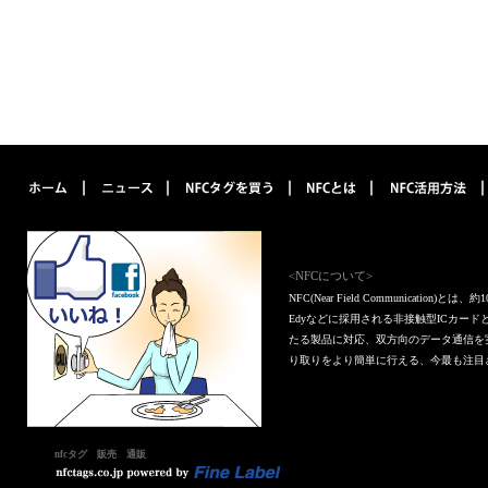
<NFCについて>
NFC(Near Field Communica
Edyなどに採用される非接触型ICカー
たる製品に対応、双方向のデータ通信を
り取りをより簡単に行える、今最も注目
nfcタグ 販売 通販