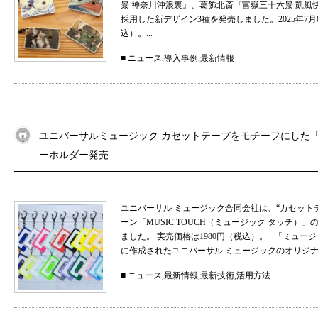
景 神奈川沖浪裏』、葛飾北斎『富嶽三十六景 凱
採用した新デザイン3種を発売しました。2025年7月
込）。...
■
ニュース
,
導入事例
,
最新情報
ユニバーサルミュージック カセットテープをモチーフにした「MU
ーホルダー発売
ユニバーサル ミュージック合同会社は、“カセット
ーン「MUSIC TOUCH（ミュージック タッチ）」の
ました。 実売価格は1980円（税込）。 「ミュ
に作成されたユニバーサル ミュージックのオリジナル
■
ニュース
,
最新情報
,
最新技術
,
活用方法