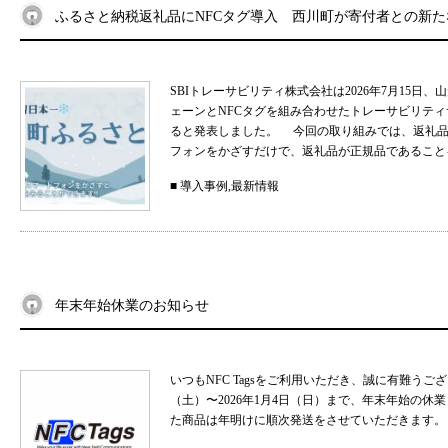
ふるさと納税返礼品にNFCタグ導入 西川町が寄付者との新
SBIトレーサビリティ株式会社は2026年7月15
ェーンとNFCタグを組み合わせたトレーサビリティサ
ると発表しました。 今回の取り組みでは、返礼品
フォンをかざすだけで、返礼品が正規品であることを
■
導入事例
,
最新情報
年末年始休業のお知らせ
いつもNFC Tagsをご利用いただき、誠に有難うご
（土）〜2026年1月4日（日）まで、年末年始の
た商品は年明けに順次発送をさせていただきます。 .