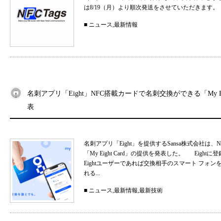
は8/19（月）より順次発送をさせていただきます。
■
ニュース
,
最新情報
名刺アプリ「Eight」NFC搭載カードで名刺交換ができる「My Eig
表
名刺アプリ「Eight」を提供するSansa株式会社
「My Eight Card」の提供を発表した。 Ei
Eightユーザーであれば交換相手のスマート フォ
れる...
■
ニュース
,
最新情報
,
最新技術