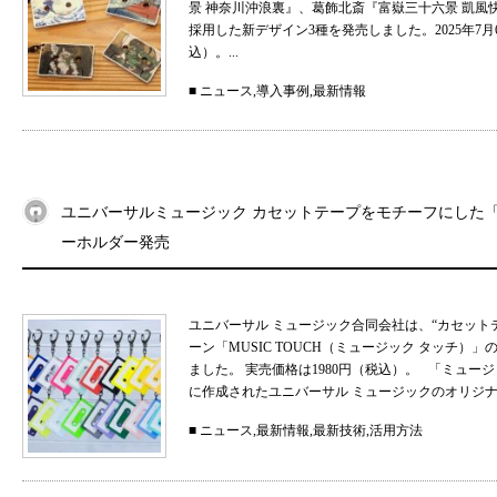
景 神奈川沖浪裏』、葛飾北斎『富嶽三十六景 凱
採用した新デザイン3種を発売しました。2025年7月
込）。...
■
ニュース
,
導入事例
,
最新情報
ユニバーサルミュージック カセットテープをモチーフにした「MU
ーホルダー発売
ユニバーサル ミュージック合同会社は、“カセット
ーン「MUSIC TOUCH（ミュージック タッチ）」の
ました。 実売価格は1980円（税込）。 「ミュ
に作成されたユニバーサル ミュージックのオリジナル
■
ニュース
,
最新情報
,
最新技術
,
活用方法