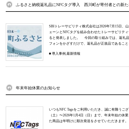
ふるさと納税返礼品にNFCタグ導入 西川町が寄付者との新
SBIトレーサビリティ株式会社は2026年7月15
ェーンとNFCタグを組み合わせたトレーサビリティサ
ると発表しました。 今回の取り組みでは、返礼品
フォンをかざすだけで、返礼品が正規品であることを
■
導入事例
,
最新情報
年末年始休業のお知らせ
いつもNFC Tagsをご利用いただき、誠に有難うご
（土）〜2026年1月4日（日）まで、年末年始の
た商品は年明けに順次発送をさせていただきます。 .