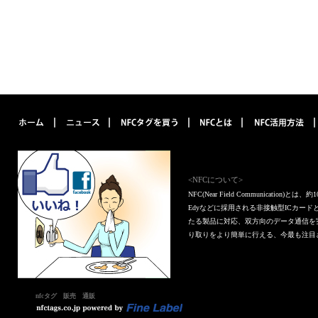
<NFCについて>
NFC(Near Field Communica
Edyなどに採用される非接触型ICカー
たる製品に対応、双方向のデータ通信を
り取りをより簡単に行える、今最も注目
nfcタグ 販売 通販