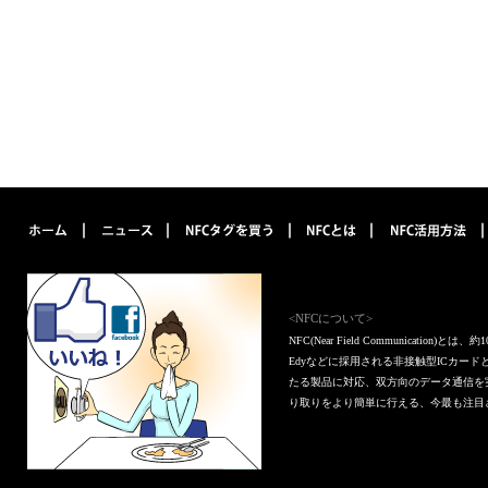
<NFCについて>
NFC(Near Field Communica
Edyなどに採用される非接触型ICカー
たる製品に対応、双方向のデータ通信を
り取りをより簡単に行える、今最も注目