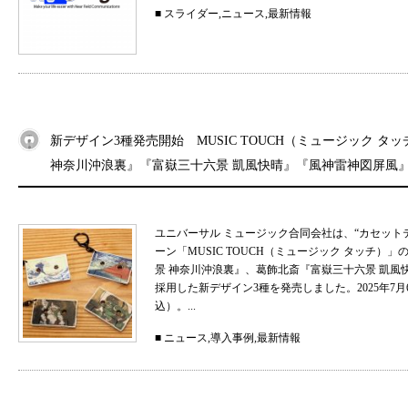
■
スライダー
,
ニュース
,
最新情報
新デザイン3種発売開始 MUSIC TOUCH（ミュージック タ
神奈川沖浪裏』『富嶽三十六景 凱風快晴』『風神雷神図屏風
ユニバーサル ミュージック合同会社は、“カセット
ーン「MUSIC TOUCH（ミュージック タッチ）
景 神奈川沖浪裏』、葛飾北斎『富嶽三十六景 凱
採用した新デザイン3種を発売しました。2025年7月
込）。...
■
ニュース
,
導入事例
,
最新情報