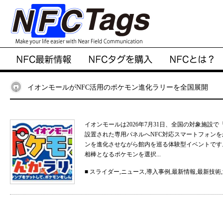
イオンモールがNFC活用のポケモン進化ラリーを全国展開
イオンモールは2026年7月31日、全国の対象施
設置された専用パネルへNFC対応スマートフォン
ンを進化させながら館内を巡る体験型イベントです
相棒となるポケモンを選択...
■
スライダー
,
ニュース
,
導入事例
,
最新情報
,
最新技術
,