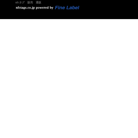
nfcタグ 販売 通販