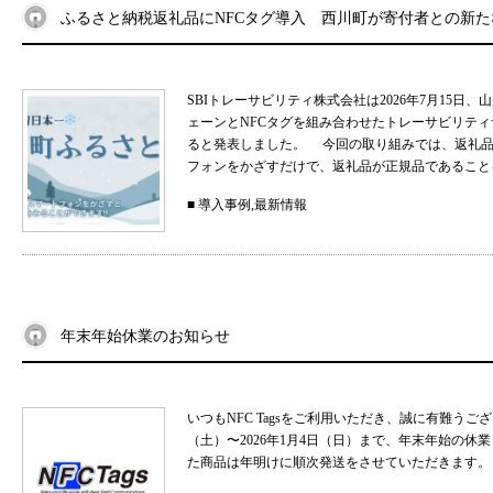
ふるさと納税返礼品にNFCタグ導入 西川町が寄付者との新
SBIトレーサビリティ株式会社は2026年7月15
ェーンとNFCタグを組み合わせたトレーサビリティサ
ると発表しました。 今回の取り組みでは、返礼品
フォンをかざすだけで、返礼品が正規品であることを
■
導入事例
,
最新情報
年末年始休業のお知らせ
いつもNFC Tagsをご利用いただき、誠に有難うご
（土）〜2026年1月4日（日）まで、年末年始の
た商品は年明けに順次発送をさせていただきます。 .