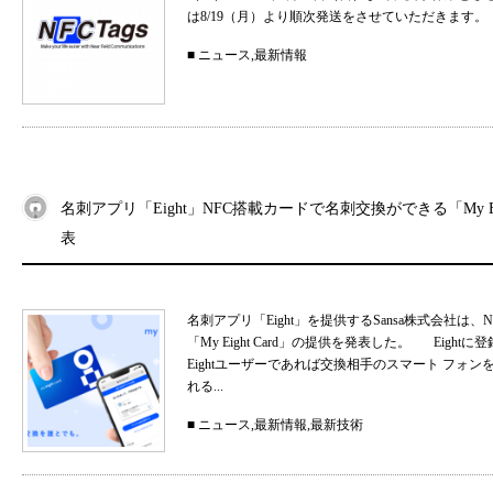
は8/19（月）より順次発送をさせていただきます。
■
ニュース
,
最新情報
名刺アプリ「Eight」NFC搭載カードで名刺交換ができる「My Eig
表
名刺アプリ「Eight」を提供するSansa株式会社
「My Eight Card」の提供を発表した。 Ei
Eightユーザーであれば交換相手のスマート フォ
れる...
■
ニュース
,
最新情報
,
最新技術