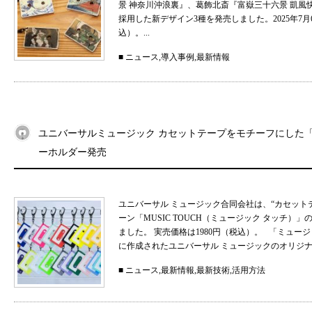
景 神奈川沖浪裏』、葛飾北斎『富嶽三十六景 凱
採用した新デザイン3種を発売しました。2025年7月
込）。...
■
ニュース
,
導入事例
,
最新情報
ユニバーサルミュージック カセットテープをモチーフにした「MU
ーホルダー発売
ユニバーサル ミュージック合同会社は、“カセット
ーン「MUSIC TOUCH（ミュージック タッチ）」の
ました。 実売価格は1980円（税込）。 「ミュ
に作成されたユニバーサル ミュージックのオリジナル
■
ニュース
,
最新情報
,
最新技術
,
活用方法