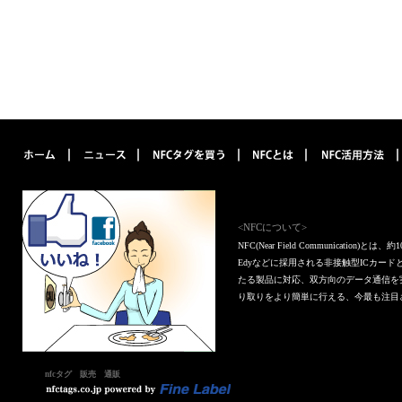
<NFCについて>
NFC(Near Field Communica
Edyなどに採用される非接触型ICカー
たる製品に対応、双方向のデータ通信を
り取りをより簡単に行える、今最も注目
nfcタグ 販売 通販