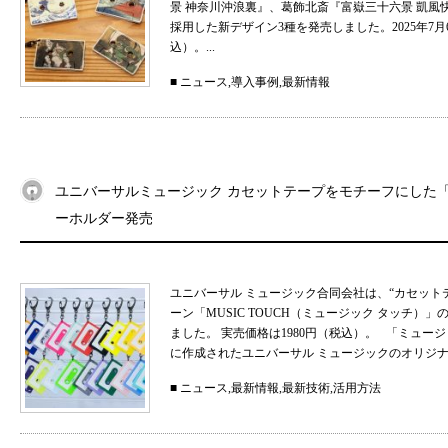
景 神奈川沖浪裏』、葛飾北斎『富嶽三十六景 凱
採用した新デザイン3種を発売しました。2025年7月
込）。...
■
ニュース
,
導入事例
,
最新情報
ユニバーサルミュージック カセットテープをモチーフにした「MU
ーホルダー発売
ユニバーサル ミュージック合同会社は、“カセット
ーン「MUSIC TOUCH（ミュージック タッチ）」の
ました。 実売価格は1980円（税込）。 「ミュ
に作成されたユニバーサル ミュージックのオリジナル
■
ニュース
,
最新情報
,
最新技術
,
活用方法