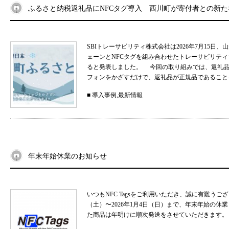
ふるさと納税返礼品にNFCタグ導入 西川町が寄付者との新
SBIトレーサビリティ株式会社は2026年7月15
ェーンとNFCタグを組み合わせたトレーサビリティサ
ると発表しました。 今回の取り組みでは、返礼品
フォンをかざすだけで、返礼品が正規品であることを
■
導入事例
,
最新情報
年末年始休業のお知らせ
いつもNFC Tagsをご利用いただき、誠に有難うご
（土）〜2026年1月4日（日）まで、年末年始の
た商品は年明けに順次発送をさせていただきます。 .