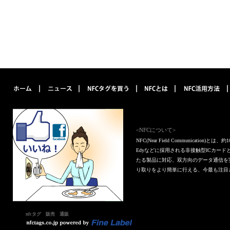
<NFCについて>
NFC(Near Field Communica
Edyなどに採用される非接触型ICカー
たる製品に対応、双方向のデータ通信を
り取りをより簡単に行える、今最も注目
nfcタグ 販売 通販