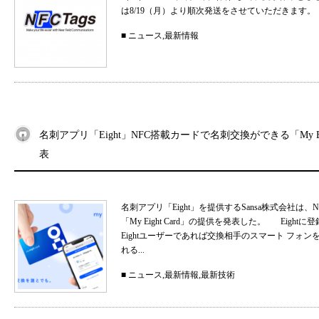
は8/19（月）より順次発送をさせていただきます。
■
ニュース
,
最新情報
名刺アプリ「Eight」NFC搭載カードで名刺交換ができる「My Eig
表
名刺アプリ「Eight」を提供するSansa株式会社
「My Eight Card」の提供を発表した。 Ei
Eightユーザーであれば交換相手のスマート フォ
れる...
■
ニュース
,
最新情報
,
最新技術