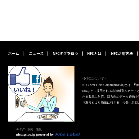
<NFCについて>
NFC(Near Field Communica
Edyなどに採用される非接触型ICカー
たる製品に対応、双方向のデータ通信を
り取りをより簡単に行える、今最も注目
nfcタグ 販売 通販