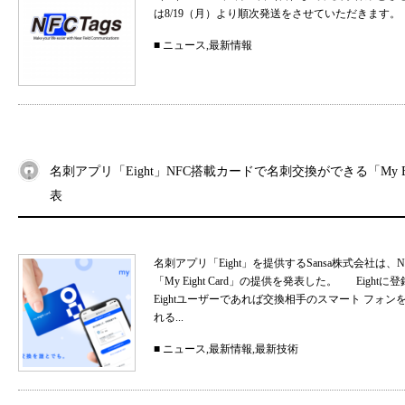
は8/19（月）より順次発送をさせていただきます。
■
ニュース
,
最新情報
名刺アプリ「Eight」NFC搭載カードで名刺交換ができる「My Eig
表
名刺アプリ「Eight」を提供するSansa株式会社
「My Eight Card」の提供を発表した。 Ei
Eightユーザーであれば交換相手のスマート フォ
れる...
■
ニュース
,
最新情報
,
最新技術