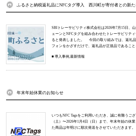
ふるさと納税返礼品にNFCタグ導入 西川町が寄付者との新
SBIトレーサビリティ株式会社は2026年7月15
ェーンとNFCタグを組み合わせたトレーサビリティサ
ると発表しました。 今回の取り組みでは、返礼品
フォンをかざすだけで、返礼品が正規品であることを
■
導入事例
,
最新情報
年末年始休業のお知らせ
いつもNFC Tagsをご利用いただき、誠に有難うご
（土）〜2026年1月4日（日）まで、年末年始の
た商品は年明けに順次発送をさせていただきます。 .