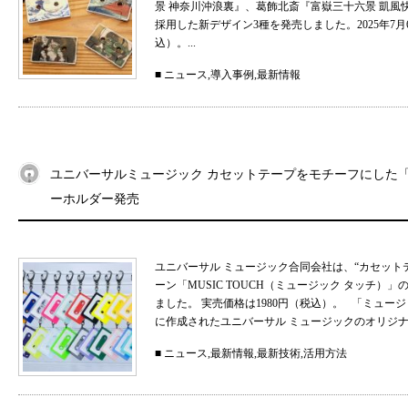
景 神奈川沖浪裏』、葛飾北斎『富嶽三十六景 凱
採用した新デザイン3種を発売しました。2025年7月
込）。...
■
ニュース
,
導入事例
,
最新情報
ユニバーサルミュージック カセットテープをモチーフにした「MU
ーホルダー発売
ユニバーサル ミュージック合同会社は、“カセット
ーン「MUSIC TOUCH（ミュージック タッチ）」の
ました。 実売価格は1980円（税込）。 「ミュ
に作成されたユニバーサル ミュージックのオリジナル
■
ニュース
,
最新情報
,
最新技術
,
活用方法