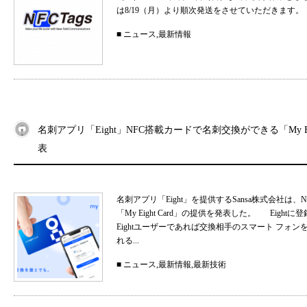
は8/19（月）より順次発送をさせていただきます。
■
ニュース
,
最新情報
名刺アプリ「Eight」NFC搭載カードで名刺交換ができる「My Eig
表
名刺アプリ「Eight」を提供するSansa株式会社
「My Eight Card」の提供を発表した。 Ei
Eightユーザーであれば交換相手のスマート フォ
れる...
■
ニュース
,
最新情報
,
最新技術