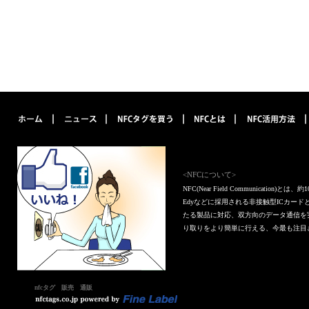
<NFCについて>
NFC(Near Field Communica
Edyなどに採用される非接触型ICカー
たる製品に対応、双方向のデータ通信を
り取りをより簡単に行える、今最も注目
nfcタグ 販売 通販