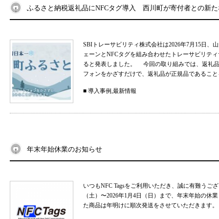
ふるさと納税返礼品にNFCタグ導入 西川町が寄付者との新
SBIトレーサビリティ株式会社は2026年7月15
ェーンとNFCタグを組み合わせたトレーサビリティサ
ると発表しました。 今回の取り組みでは、返礼品
フォンをかざすだけで、返礼品が正規品であることを
■
導入事例
,
最新情報
年末年始休業のお知らせ
いつもNFC Tagsをご利用いただき、誠に有難うご
（土）〜2026年1月4日（日）まで、年末年始の
た商品は年明けに順次発送をさせていただきます。 .