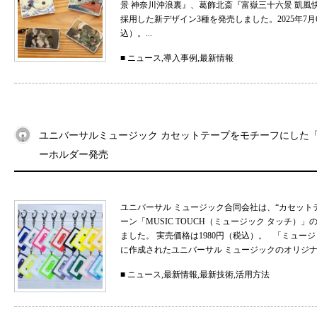
景 神奈川沖浪裏』、葛飾北斎『富嶽三十六景 凱
採用した新デザイン3種を発売しました。2025年7月
込）。...
■
ニュース
,
導入事例
,
最新情報
ユニバーサルミュージック カセットテープをモチーフにした「MU
ーホルダー発売
ユニバーサル ミュージック合同会社は、“カセット
ーン「MUSIC TOUCH（ミュージック タッチ）」の
ました。 実売価格は1980円（税込）。 「ミュ
に作成されたユニバーサル ミュージックのオリジナル
■
ニュース
,
最新情報
,
最新技術
,
活用方法