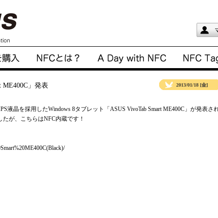
rt ME400C」発表
2013/01/18 [金]
IPS液晶を採用したWindows 8タブレット「ASUS VivoTab Smart ME400C」が発表さ
したが、こちらはNFC内蔵です！
20Smart%20ME400C(Black)/