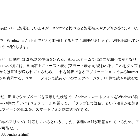
8も実はNFCに対応していますが、Androidと比べると対応端末やアプリが少ない中で
どで、Windows⇔Androidでどんな動作をするとても興味があります。WEBを調べてい
たのでご紹介します。
を検出すると、自動的にP2P転送の準備を始める。Androidビームでは画面が縮小表示となり
dows 8側には、画面右上にトースト表示(アラート表示)が現われる。これをタップ
側からはURLが送られてくるため、これを解釈できるアプリケーションであるInternet
、該当のページを表示する。スマートフォンで読みかけのウェブページを、PC側で続きを読むな
だ。IE10でウェブページを表示した状態で、AndroidスマートフォンをWindows 8側
dows 8側の「デバイス」チャームを開くと、「タップして送信」という項目が追加さ
ェブページのURLを、スマートフォン側に送信できる。
通信(受信)やペアリングに対応しているという。また、各種のAPIが用意されているため、ア
が可能だ。』
745081/index-2.html
）