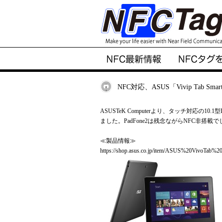
NFC対応、ASUS「Vivip Tab Sma
ASUSTeK Computerより、タッチ対応の10.1型
ました。
PadFone2
は残念ながらNFC非搭載で
≪製品情報≫
https://shop.asus.co.jp/item/ASUS%20VivoTab%