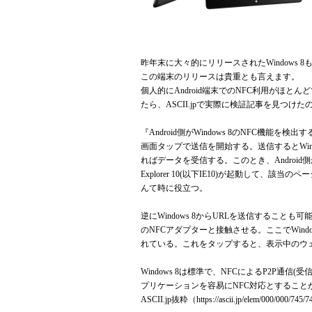
昨年末に大々的にリリースされたWindows 
この端末のリリースは貴重とも言えます。
個人的にAndroid端末でのNFC利用がほとん
たら、ASCII.jpで実際に検証記事を見つけ
『Android側がWindows 8のNFC機能
画面タップで送信を開始する。送信するとWin
ればデータを受信する。このとき、Android
Explorer 10(以下IE10)が起動して
んて時に役立つ。
逆にWindows 8からURLを送信することも可能
のNFCアダプターと接触させる。ここでWin
れている。これをタップすると、表示中のウ
Windows 8は標準で、NFCによるP2P
プリケーションを容易にNFC対応とすること
ASCII.jp抜粋（
https://ascii.jp/elem/000/000/745/