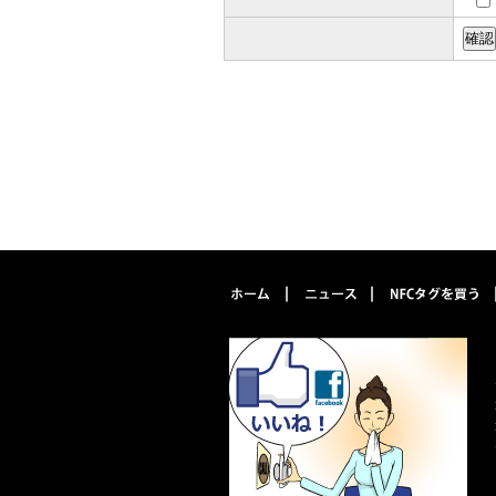
停止・消去および第三者提供記録の開示
開示等に応ずる窓口は、以下の「個人情
個人情報保護管理者 総務部 宮田昌彦
株式会社ファイン・ラベル
〒376-0013 群馬県桐生市広沢町5-1130
TEL：0277-54-4557（代）
FAX：0277-54-4558
E-MAIL：nfctags@fine-label.co.jp