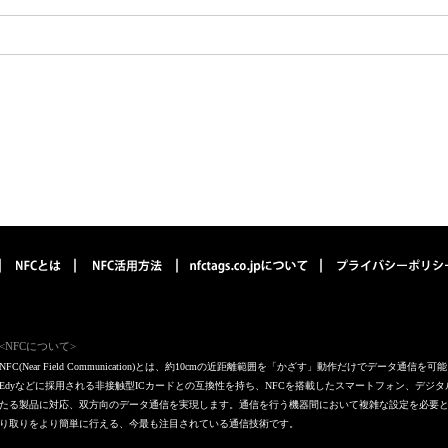
、並びに第三者への提供の停止（「開示等」といいます。）に応じます。
報に関するお問い合わせ窓口」をご覧下さい。
<NFCについて>
NFC(Near Field Communication)とは、約10cmの近距離範囲を「かざす」動作だけでデータ通信
Edyなどに採用される非接触型ICカードとの互換性を持ち、NFCを搭載したスマートフォン、デジ
たる製品に対応、双方向のデータ通信を実現します。通信を行う機器間において複雑な設定を必要
り取りをより簡単に行える、今最も注目されている通信技術です。