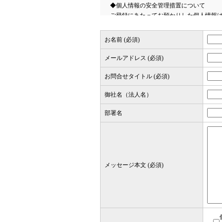
◆個人情報の安全管理措置について
ご登録にあたってお預かりした個人情報
ます。
また、当社の個人情報コンプライアンス
お名前 (必須)
このサイトは、SSL（Secure Socket 
◆本人が容易に認識できない方法による
メールアドレス (必須)
クッキーやウェブビーコン等を用いるな
ん。
お問合せタイトル (必須)
◆個人情報の取扱いの委託について
御社名（法人名）
個人情報に関する外部への業務委託はお
◆個人情報の第三者提供について
部署名
お預かりした個人情報は、本人の同意が
ん。
ただし、以下の場合は提供することがあ
あらかじめご本人に必要事項を明示又は
ご本人の生命、健康、財産等の重大な利
当社が従うべき法令上の義務のために必
メッセージ本文 (必須)
公衆衛生の向上又は児童の健全な育成の
国の機関もしくは地方公共団体又はその
合であって、本人の同意を得ることによ
◆保有個人データの開示等および問い合
ご本人からの求めにより、弊社が保有す