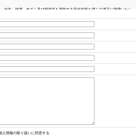
は、紛失、破壊、改ざん及び漏洩等を予防する安全対策を講じて適正に管理いたし
に定められた保管期間を経過した場合には、破棄いたします。
Layer）による暗号化措置を講じています。
個人情報の取得
どして、本人が容易に認識できない方法による個人情報の取得は行っておりませ
こないません。
ある場合又は法令に基づく場合を除き、第三者に開示・提供することはいたしませ
ります。
通知し、同意を得ている場合
益を保護するために必要な場合
要な場合
推進のために特に必要である場合で、本人の同意を得ることが困難な場合
委託を受けた者が法令の定める事務を遂行することに対して協力する必要がある場
って当該事務の遂行に支障を及ぼすおそれがある場合
わせ窓口について
る保有個人データの利用目的の通知・開示・内容の訂正・追加または削除・利用の
個人情報の取り扱いに同意する