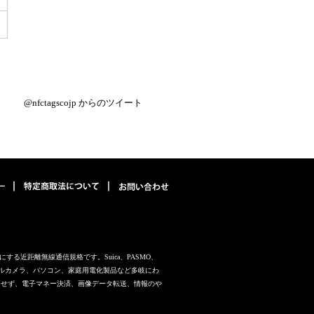
@nfctagscojp からのツイート
を可能にする近距離無線通信規格です。Suica、PASMO、
タルカメラ、パソコン、家庭用電化製品など多岐にわ
とせず、電子マネー決済、画像データ転送、情報のや