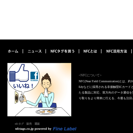
<NFCについて>
NFC(Near Field Communica
Edyなどに採用される非接触型ICカー
たる製品に対応、双方向のデータ通信を
り取りをより簡単に行える、今最も注目
nfcタグ 販売 通販