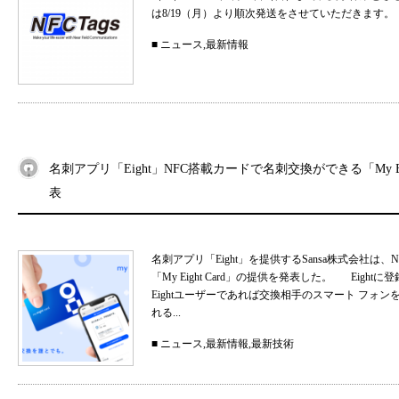
は8/19（月）より順次発送をさせていただきます。
■
ニュース
,
最新情報
名刺アプリ「Eight」NFC搭載カードで名刺交換ができる「My Eig
表
名刺アプリ「Eight」を提供するSansa株式会社
「My Eight Card」の提供を発表した。 Ei
Eightユーザーであれば交換相手のスマート フォ
れる...
■
ニュース
,
最新情報
,
最新技術