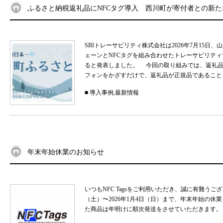
ふるさと納税返礼品にNFCタグ導入 西川町が寄付者との新
SBIトレーサビリティ株式会社は2026年7月15
ェーンとNFCタグを組み合わせたトレーサビリティサ
ると発表しました。 今回の取り組みでは、返礼品
フォンをかざすだけで、返礼品が正規品であることを
■
導入事例
,
最新情報
年末年始休業のお知らせ
いつもNFC Tagsをご利用いただき、誠に有難うご
（土）〜2026年1月4日（日）まで、年末年始の
た商品は年明けに順次発送をさせていただきます。 .