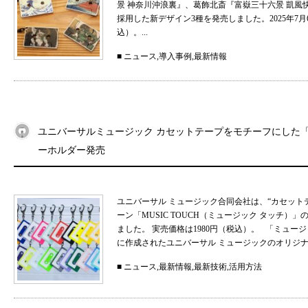
景 神奈川沖浪裏』、葛飾北斎『富嶽三十六景 凱
採用した新デザイン3種を発売しました。2025年7月
込）。...
■
ニュース
,
導入事例
,
最新情報
ユニバーサルミュージック カセットテープをモチーフにした「MU
ーホルダー発売
ユニバーサル ミュージック合同会社は、“カセット
ーン「MUSIC TOUCH（ミュージック タッチ）」の
ました。 実売価格は1980円（税込）。 「ミュ
に作成されたユニバーサル ミュージックのオリジナル
■
ニュース
,
最新情報
,
最新技術
,
活用方法